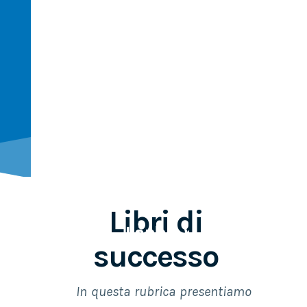
Ti
racconto...un
libro
(Rubrica letteraria della
biblioteca Don Peppino
Libri di
Lannia)
successo
In questa rubrica presentiamo